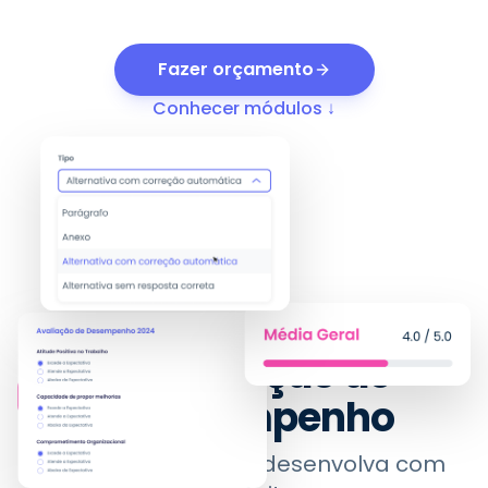
Fazer orçamento
Conhecer módulos ↓
MÓDULO
01
Avaliação de
Desempenho
Avalie com clareza, desenvolva com