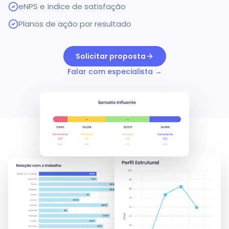
eNPS e índice de satisfação
Planos de ação por resultado
Solicitar proposta
Falar com especialista →
MÓDULO
03
DISC About Me
Conheça o perfil comportamental do
seu time.