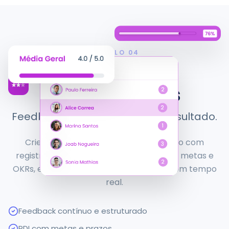
MÓDULO
04
Feedback e
Ocorrências
Feedback contínuo que gera resultado.
Crie uma cultura de feedback contínuo com
registros estruturados, PDIs vinculados a metas e
OKRs, e acompanhamento de evolução em tempo
real.
Feedback contínuo e estruturado
PDI com metas e prazos