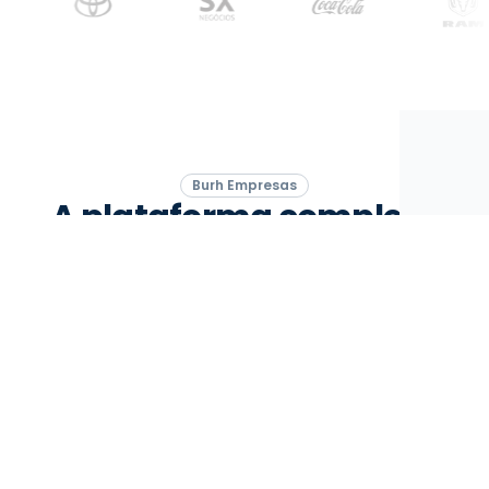
Burh Empresas
A plataforma completa
para contratar melhor e
gerir com mais inteligência
Simplifique seu processo de recrutamento
com ferramentas inteligentes e eficientes.
Atração & Recrutamento
Educação & Desenvolvimento