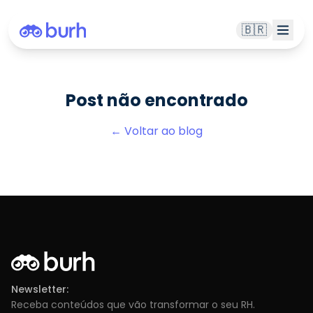
🇧🇷
Post não encontrado
← Voltar ao blog
Newsletter:
Receba conteúdos que vão transformar o seu RH.