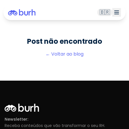
🇧🇷
Post não encontrado
← Voltar ao blog
Newsletter:
Receba conteúdos que vão transformar o seu RH.