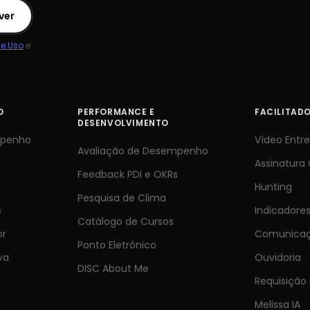
ver
e Uso
e
O
PERFORMANCE E
FACILITAD
DESENVOLVIMENTO
mpenho
Vídeo Entre
Avaliação de Desempenho
Assinatura 
Feedback PDI e OKRs
Hunting
Pesquisa de Clima
s
Indicadore
Catálogo de Cursos
or
Comunicaç
Ponto Eletrônico
va
Ouvidoria
DISC About Me
Requisição
Melissa IA