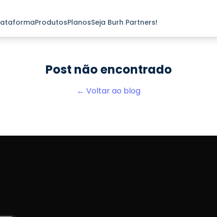
lataforma
Produtos
Planos
Seja Burh Partners!
Post não encontrado
← Voltar ao blog