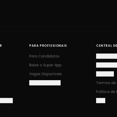
R
PARA PROFISSIONAIS
CENTRAL D
Para Candidatos
Document
Baixe o Super App
Status da 
Vagas Disponíveis
Roadmap
Dicas de Carreira
Termos de
Política de
tamento
LGPD