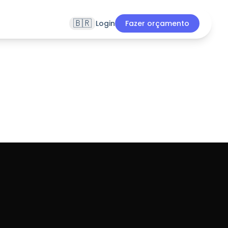
🇧🇷
Login
Fazer orçamento