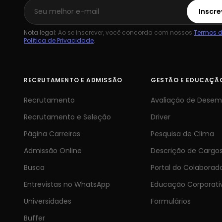
Inscre
Nota legal:
Ao se inscrever, você concorda com nossos
Termos d
Política de Privacidade
.
RECRUTAMENTO E ADMISSÃO
GESTÃO E EDUCAÇÃ
Recrutamento
Avaliação de Dese
Recrutamento e Seleção
Driver
Página Carreiras
Pesquisa de Clima
Admissão Online
Descrição de Cargo
Busca
Portal do Colaborad
Entrevistas no WhatsApp
Educação Corporati
Universidades
Formulários
Buffer