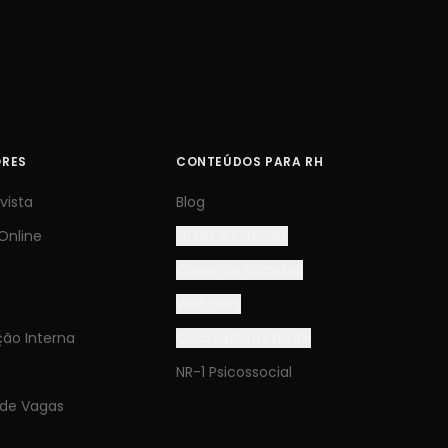
ORES
CONTEÚDOS PARA RH
vista
Blog
Online
Guias e E-books
Cases de Sucesso
s
Webinars
ão Interna
Calculadoras de RH
NR-1 Psicossocial
 de Vagas