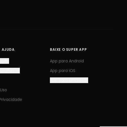
E AJUDA
BAIXE O SUPER APP
ação
App para Android
Plataforma
App para iOS
App para Empresas
 Uso
 Privacidade