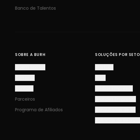
Banco de Talentos
SOBRE A BURH
SOLUÇÕES POR SETO
Quem Somos
Startups
Carreiras
PMEs
Contato
Médias Empresas
Parceiros
Grandes Empresas
Programa de Afiliados
Consultorias de RH
Agências de Recru