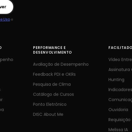
ver
e Uso
e
O
PERFORMANCE E
FACILITAD
DESENVOLVIMENTO
mpenho
Vídeo Entre
Avaliação de Desempenho
Assinatura 
Feedback PDI e OKRs
Hunting
Pesquisa de Clima
s
Indicadore
Catálogo de Cursos
or
Comunicaç
Ponto Eletrônico
va
Ouvidoria
DISC About Me
Requisição
Melissa IA