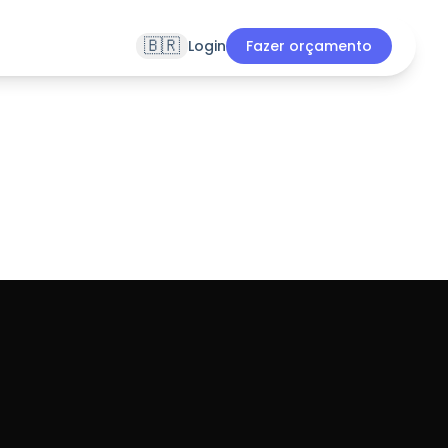
🇧🇷
Login
Fazer orçamento