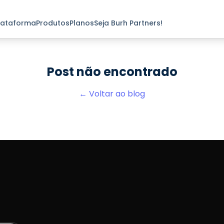
lataforma
Produtos
Planos
Seja Burh Partners!
Post não encontrado
← Voltar ao blog