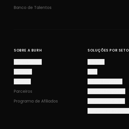
Banco de Talentos
SOBRE A BURH
SOLUÇÕES POR SETO
Quem Somos
Startups
Carreiras
PMEs
Contato
Médias Empresas
Parceiros
Grandes Empresas
Programa de Afiliados
Consultorias de RH
Agências de Recru