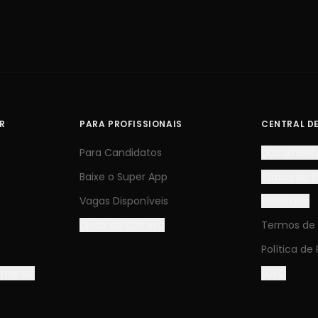
R
PARA PROFISSIONAIS
CENTRAL D
Para Candidatos
Document
Baixe o Super App
Status da 
Vagas Disponíveis
Roadmap
Dicas de Carreira
Termos de
Política de
tamento
LGPD