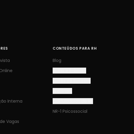
ORES
CONTEÚDOS PARA RH
vista
Blog
Online
Guias e E-books
Cases de Sucesso
s
Webinars
ão Interna
Calculadoras de RH
NR-1 Psicossocial
 de Vagas