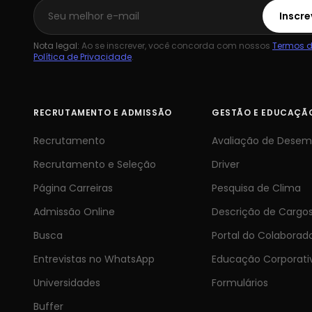
Inscre
Nota legal:
Ao se inscrever, você concorda com nossos
Termos d
Política de Privacidade
.
RECRUTAMENTO E ADMISSÃO
GESTÃO E EDUCAÇÃ
Recrutamento
Avaliação de Dese
Recrutamento e Seleção
Driver
Página Carreiras
Pesquisa de Clima
Admissão Online
Descrição de Cargo
Busca
Portal do Colaborad
Entrevistas no WhatsApp
Educação Corporati
Universidades
Formulários
Buffer