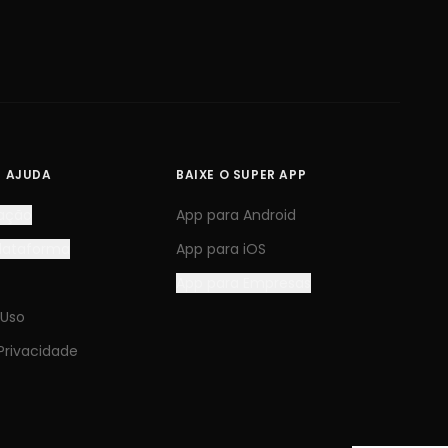
E AJUDA
BAIXE O SUPER APP
ação
App para Android
Plataforma
App para iOS
App para Empresas
 Uso
 Privacidade