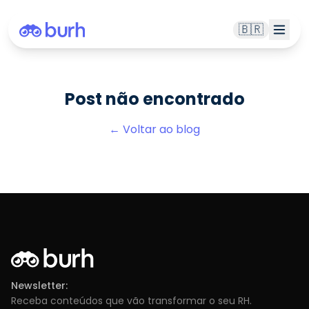
🇧🇷
Post não encontrado
← Voltar ao blog
Newsletter:
Receba conteúdos que vão transformar o seu RH.