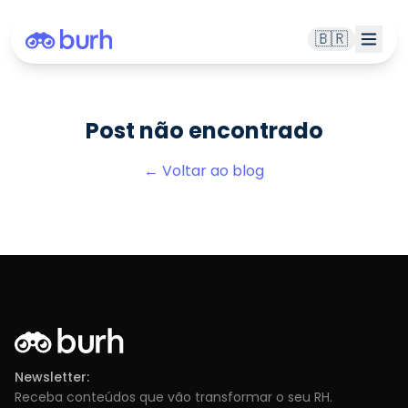
🇧🇷
Post não encontrado
← Voltar ao blog
Newsletter:
Receba conteúdos que vão transformar o seu RH.