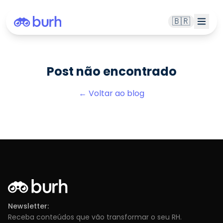
🇧🇷
Post não encontrado
← Voltar ao blog
Newsletter:
Receba conteúdos que vão transformar o seu RH.